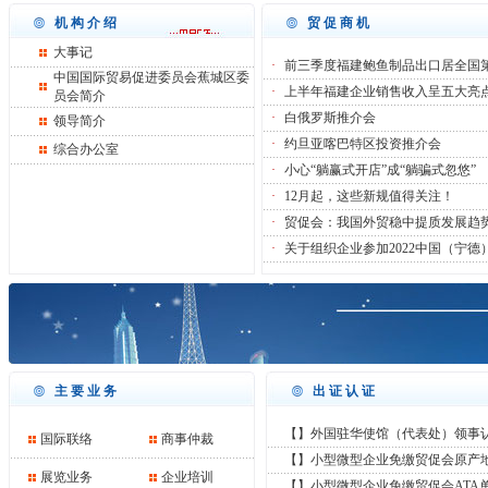
机构介绍
贸促商机
大事记
·
前三季度福建鲍鱼制品出口居全国
中国国际贸易促进委员会蕉城区委
·
上半年福建企业销售收入呈五大亮
员会简介
·
白俄罗斯推介会
领导简介
·
约旦亚喀巴特区投资推介会
综合办公室
·
小心“躺赢式开店”成“躺骗式忽悠”
·
12月起，这些新规值得关注！
·
贸促会：我国外贸稳中提质发展趋
·
关于组织企业参加2022中国（宁德
主要业务
出证认证
【】外国驻华使馆（代表处）领事认证
国际联络
商事仲裁
【】小型微型企业免缴贸促会原产
展览业务
企业培训
【】小型微型企业免缴贸促会ATA