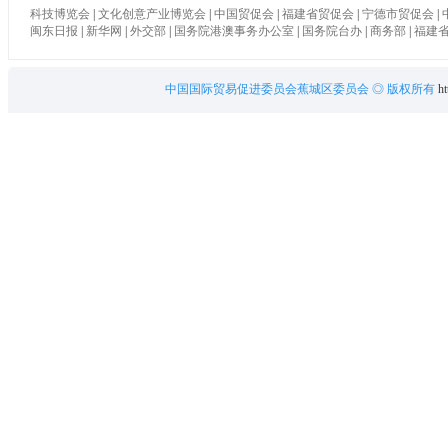
科技博览会
|
文化创意产业博览会
|
中国贸促会
|
福建省贸促会
|
宁德市贸促会
|
闽东日报
|
新华网
|
外交部
|
国务院港澳事务办公室
|
国务院台办
|
商务部
|
福建
中国国际贸易促进委员会蕉城区委员会
◎ 版权所有
ht