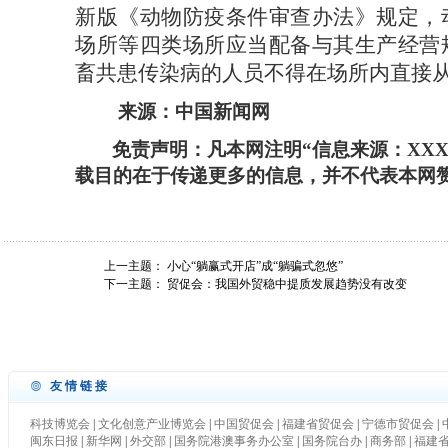
新版《动物防疫条件审查办法》规定，
场所等四类场所应当配备与其生产经营
畜共患传染病的人员不得在场所内直接
来源：
中国新闻网
免责声明：凡本网注明
“信息来源：XX
载目的在于传递更多的信息，并不代表本网
上一主题：
小心“躺赢式开店”成“躺骗式忽悠”
下一主题：
贸促会：我国外贸稳中提质发展趋势没有改变
友情链接
科技博览会
|
文化创意产业博览会
|
中国贸促会
|
福建省贸促会
|
宁德市贸促会
|
闽东日报
|
新华网
|
外交部
|
国务院港澳事务办公室
|
国务院台办
|
商务部
|
福建