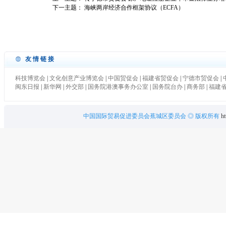
下一主题：
海峡两岸经济合作框架协议（ECFA）
友情链接
科技博览会
|
文化创意产业博览会
|
中国贸促会
|
福建省贸促会
|
宁德市贸促会
|
闽东日报
|
新华网
|
外交部
|
国务院港澳事务办公室
|
国务院台办
|
商务部
|
福建
中国国际贸易促进委员会蕉城区委员会
◎ 版权所有
ht