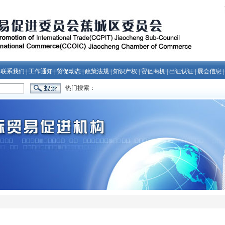
|
联系我们
|
工作通知
|
贸促动态
|
政策法规
|
知识产权
|
贸促商机
|
出证认证
|
展会信息
热门搜索：