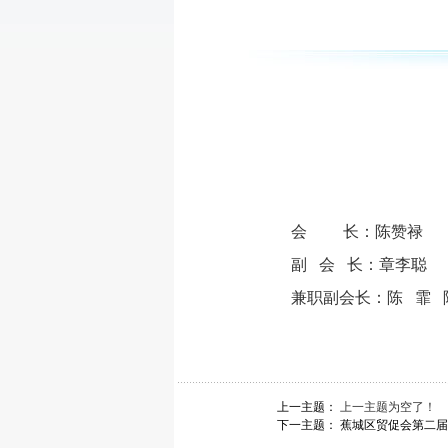
会
长：陈赞禄
副
会
长：章李聪
兼职副会长：
陈
霏
上一主题：
上一主题为空了！
下一主题：
蕉城区贸促会第二届