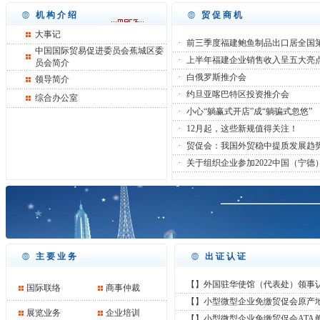
机构介绍
贸促商机
大事记
·
前三季度福建鲍鱼制品出口居全国
中国国际贸易促进委员会蕉城区委
·
上半年福建企业销售收入呈五大亮
员会简介
·
白俄罗斯推介会
领导简介
·
约旦亚喀巴特区投资推介会
综合办公室
·
小心“躺赢式开店”成“躺骗式忽悠”
·
12月起，这些新规值得关注！
·
贸促会：我国外贸稳中提质发展趋
·
关于组织企业参加2022中国（宁德
主要业务
出证认证
【】外国驻华使馆（代表处）领事认证
国际联络
商事仲裁
【】小型微型企业免缴贸促会原产
展览业务
企业培训
【】小型微型企业免缴贸促会ATA