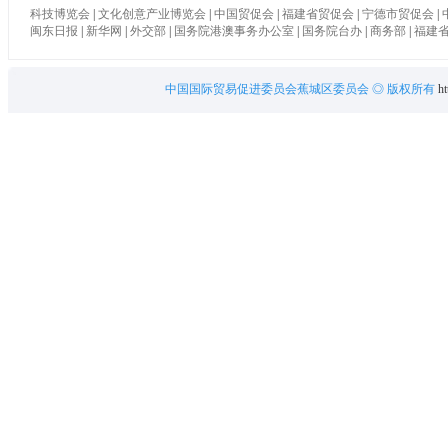
科技博览会
|
文化创意产业博览会
|
中国贸促会
|
福建省贸促会
|
宁德市贸促会
|
闽东日报
|
新华网
|
外交部
|
国务院港澳事务办公室
|
国务院台办
|
商务部
|
福建
中国国际贸易促进委员会蕉城区委员会
◎ 版权所有
ht