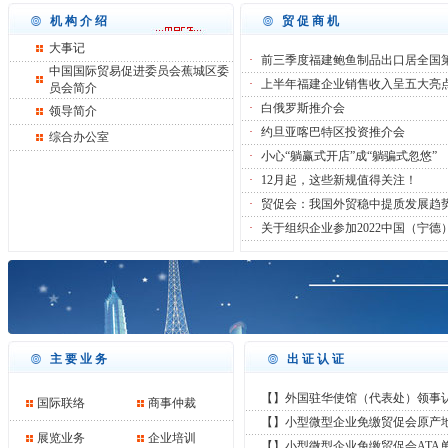
机构介绍
贸促商机
大事记
·
前三季度福建鲍鱼制品出口居全国
中国国际贸易促进委员会蕉城区委
·
上半年福建企业销售收入呈五大亮
员会简介
·
白俄罗斯推介会
领导简介
·
约旦亚喀巴特区投资推介会
综合办公室
·
小心“躺赢式开店”成“躺骗式忽悠”
·
12月起，这些新规值得关注！
·
贸促会：我国外贸稳中提质发展趋
·
关于组织企业参加2022中国（宁德
主要业务
出证认证
【】外国驻华使馆（代表处）领事认证
国际联络
商事仲裁
【】小型微型企业免缴贸促会原产
展览业务
企业培训
【】小型微型企业免缴贸促会ATA