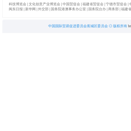
科技博览会
|
文化创意产业博览会
|
中国贸促会
|
福建省贸促会
|
宁德市贸促会
|
闽东日报
|
新华网
|
外交部
|
国务院港澳事务办公室
|
国务院台办
|
商务部
|
福建
中国国际贸易促进委员会蕉城区委员会
◎ 版权所有
ht