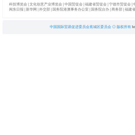
科技博览会
|
文化创意产业博览会
|
中国贸促会
|
福建省贸促会
|
宁德市贸促会
|
闽东日报
|
新华网
|
外交部
|
国务院港澳事务办公室
|
国务院台办
|
商务部
|
福建
中国国际贸易促进委员会蕉城区委员会
◎ 版权所有
ht