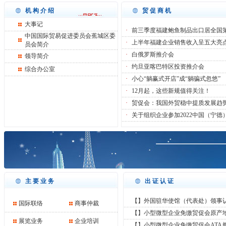
机构介绍
贸促商机
大事记
·
前三季度福建鲍鱼制品出口居全国
中国国际贸易促进委员会蕉城区委
·
上半年福建企业销售收入呈五大亮
员会简介
·
白俄罗斯推介会
领导简介
·
约旦亚喀巴特区投资推介会
综合办公室
·
小心“躺赢式开店”成“躺骗式忽悠”
·
12月起，这些新规值得关注！
·
贸促会：我国外贸稳中提质发展趋
·
关于组织企业参加2022中国（宁德
主要业务
出证认证
【】外国驻华使馆（代表处）领事认证
国际联络
商事仲裁
【】小型微型企业免缴贸促会原产
展览业务
企业培训
【】小型微型企业免缴贸促会ATA