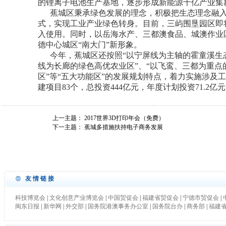
的锂离子电池生产基地，逐步形成新能源千亿产业集
蕉城区秉承绿色发展的理念，积极把生态理念融入
式，实现工业产业绿色转身。目前，三屿围垦园区即
入使用。同时，以岳海水产、三都澳食品、城澳作业区
德中心城区“南大门”新形象。
今年，蕉城区还按照“以宁屏线为主轴的霍童溪生态
线为长廊的绿色高优农业区”、“以飞鸾、三都为重点
区”等“五大功能区”的发展规划特点，着力实施涉及
建项目83个，总投资444亿元，年度计划投资71.2亿
上一主题：
2017世界3D打印年会（免费）
下一主题：
蕉城多措施扶持电子商务发展
友情链接
科技博览会
|
文化创意产业博览会
|
中国贸促会
|
福建省贸促会
|
宁德市贸促会
|
闽东日报
|
新华网
|
外交部
|
国务院港澳事务办公室
|
国务院台办
|
商务部
|
福建