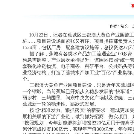
作者：站长 加入
10月22日，记者在蕉城区三都澳大黄鱼产业园
桩……项目建设场面紧张又有序。项目指挥部负责人
1524亩，包括厂房、配套建筑设施等，总投资达27亿
据了解，蕉城有各类水产品加工流通企业100多家
构急需调整，产业层次亟待提升。该园区按照“统一
套强化冷链物流、电子商务、科研平台、公共码头等
业经济结构，打造了蕉城水产加工业“百亿”产业集群。
个。
三都澳大黄鱼产业园项目建设，只是近年来蕉城区以
一个缩影。当前蕉城已开始步入稳步发展的“快车道
丽乡村、三屿围垦、闽东中央文化广场以及游艇、三
蕉城新一轮的稳步性、跳跃式发展。
按照“精准发力、狠抓落实”的新要求，蕉城更加突
展相关联的下游产业链，做到抓好招商、做实项目、
“按照规划，今年新能源将新增投资20亿元用于锂离子电
累计完成投资100亿元，实现年产值300亿元，年创