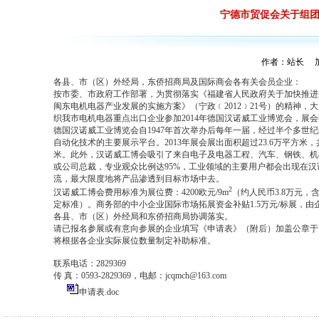
宁德市贸促会关于组团
作者：站长 加入
各县、市（区）外经局，东侨招商局及国际商会各有关会员企业：
按市委、市政府工作部署，为贯彻落实《福建省人民政府关于加快推进闽
闽东电机电器产业发展的实施方案》（宁政﹝2012﹞21号）的精神
织我市电机电器重点出口企业参加2014年德国汉诺威工业博览会，展会时间
德国汉诺威工业博览会自1947年首次举办后每年一届，经过半个多
自动化技术的主要展示平台。2013年展会展出面积超过23.6万平方米，
米。此外，汉诺威工博会吸引了来自电子及电器工程、汽车、钢铁、机
或公司总裁，专业观众比例达95%，工业领域的主要用户都会出现在
流，最大限度地将产品渗透到目标市场中去。
2
汉诺威工博会费用标准为展位费：4200欧元/9m
（约人民币3.8万元
定标准）。商务部的中小企业国际市场拓展资金补贴1.5万元/标展，
各县、市（区）外经局和东侨招商局协调落实。
请已报名参展或有意向参展的企业填写《申请表》（附后）加盖公章于
将根据各企业实际展位数量制定补助标准。
联系电话：2829369
传 真：0593-2829369，电邮：
jcqmch@163.com
申请表.doc